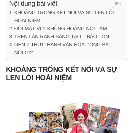
Nội dung bài viết
KHOẢNG TRỐNG KẾT NỐI VÀ SỰ LEN LỎI
HOÀI NIỆM
ĐỐI MẶT VỚI KHỦNG HOẢNG NỘI TÂM
TRÊN LẰN RANH SÁNG TẠO – BẢO TỒN
GEN Z THỰC HÀNH VĂN HÓA: “ÔNG BÀ”
NÓI GÌ?
KHOẢNG TRỐNG KẾT NỐI VÀ SỰ
LEN LỎI HOÀI NIỆM