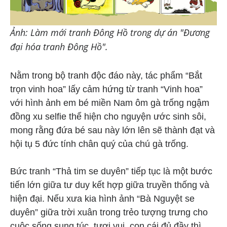
Ảnh: Làm mới tranh Đông Hồ trong dự án "Đương
đại hóa tranh Đông Hồ".
Nằm trong bộ tranh độc đáo này, tác phẩm “Bắt
trọn vinh hoa” lấy cảm hứng từ tranh “Vinh hoa”
với hình ảnh em bé miền Nam ôm gà trống ngậm
đồng xu selfie thể hiện cho nguyện ước sinh sôi,
mong rằng đứa bé sau này lớn lên sẽ thành đạt và
hội tụ 5 đức tính chân quý của chú gà trống.
Bức tranh “Thả tim se duyên” tiếp tục là một bước
tiến lớn giữa tư duy kết hợp giữa truyền thống và
hiện đại. Nếu xưa kia hình ảnh “Bà Nguyệt se
duyên” giữa trời xuân trong trẻo tượng trưng cho
cuộc sống sung túc, tươi vui, con cái đủ đầy thì