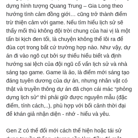
dựng hình tượng Quang Trung – Gia Long theo
hướng tình cảm đồng giới… cũng trở thành điểm
trừ thiện cảm với game. Nếu tìm hiểu lịch sử sẽ
thấy mối thù không đội trời chung của hai vị là một
tấn bi kịch đen tối, là chuyện không thể lôi ra để
đùa cợt trong bất cứ trường hợp nào. Như vậy, dự
án đi vào ngõ cụt bởi sự thiếu hiểu biết và định
hướng sai lệch của đội ngũ cố vấn lịch sử và nhà
sáng tạo game. Game là ảo, là điểm mới sáng tạo
đáng tuyên dương của dự án, nhưng nhân vật có
thật và truyền thông dự án đã chọn cái mác “phỏng
dựng lịch sử” thì phải giữ được nguyên mẫu (đặc
điểm, tính cách,..), phù hợp với bối cảnh thời đại
để khán giả nhận diện - nhớ - hiểu và yêu.
Gen Z có thể đổi mới cách thể hiện hoặc tái sử