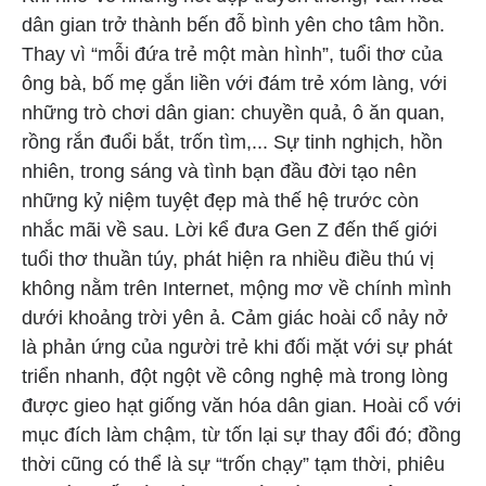
dân gian trở thành bến đỗ bình yên cho tâm hồn.
Thay vì “mỗi đứa trẻ một màn hình”, tuổi thơ của
ông bà, bố mẹ gắn liền với đám trẻ xóm làng, với
những trò chơi dân gian: chuyền quả, ô ăn quan,
rồng rắn đuổi bắt, trốn tìm,... Sự tinh nghịch, hồn
nhiên, trong sáng và tình bạn đầu đời tạo nên
những kỷ niệm tuyệt đẹp mà thế hệ trước còn
nhắc mãi về sau. Lời kể đưa Gen Z đến thế giới
tuổi thơ thuần túy, phát hiện ra nhiều điều thú vị
không nằm trên Internet, mộng mơ về chính mình
dưới khoảng trời yên ả. Cảm giác hoài cổ nảy nở
là phản ứng của người trẻ khi đối mặt với sự phát
triển nhanh, đột ngột về công nghệ mà trong lòng
được gieo hạt giống văn hóa dân gian. Hoài cổ với
mục đích làm chậm, từ tốn lại sự thay đổi đó; đồng
thời cũng có thể là sự “trốn chạy” tạm thời, phiêu