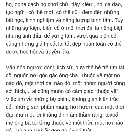
họ, nghe cách họ chơi chữ, “lẩy Kiều”, nói ca dao,
tục ngữ - có thể mới, có thể cũ - đem đến những
bài học, kinh nghiệm và năng lượng bình tâm. Tuy
những sự kiện, biến cố ở mỗi thời đại là riêng biệt,
nhưng tinh thần để vững tâm, vượt qua biến cố,
cùng những giá trị cốt lõi tốt đẹp hoàn toàn có thể
được học hỏi và truyền lửa.
Văn hóa ngược dòng lịch sử, đưa thế hệ trẻ tìm lại
cội nguồn nơi gốc gác ông cha. Thuộc về một nơi
nào đó, một thời đại nào đó, một nhóm người cùng
sở thích,... ai cũng muốn có cảm giác “thuộc về”.
Việc tìm về những bộ phim, không gian kiến trúc
cổ, những sản phẩm mang hơi hướm của một thời
đại như một lời khẳng định âm thầm rằng: tôi/bố
mẹ ông bà tôi từng thuộc về một thời, một nơi nào
đó - và quá khứ ấy đẹp đẽ ấy có thật.